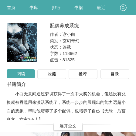
首页
书库
排行
书架
最近
配偶养成系统
作者：谢小白
类别：玄幻奇幻
状态：连载
字数：118662
点击：
81325
阅读
收藏
推荐
目录
书籍简介
小白无意间通过梦境获得了一次中大奖的机会，但还没有兑
换就被吞噬用来激活系统了，系统一步步的展现出的能力远超小
白的想象，帮助他培养了多个配偶，也培养了自己【无绿，后宫
爽文，女主3-5人】
展开全文