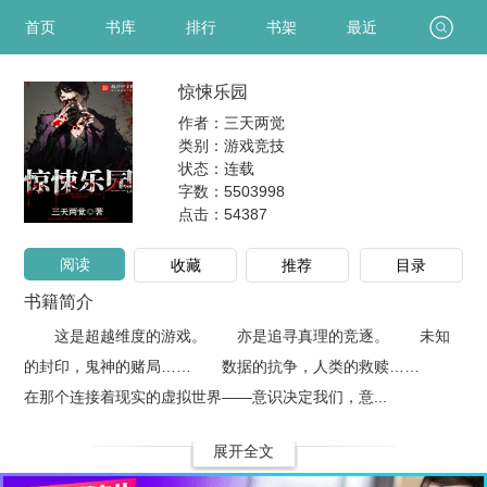
首页
书库
排行
书架
最近
惊悚乐园
作者：三天两觉
类别：游戏竞技
状态：连载
字数：5503998
点击：
54387
阅读
收藏
推荐
目录
书籍简介
这是超越维度的游戏。 亦是追寻真理的竞逐。 未知
的封印，鬼神的赌局…… 数据的抗争，人类的救赎……
在那个连接着现实的虚拟世界——意识决定我们，意...
展开全文