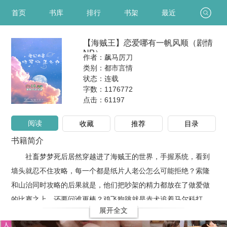
首页
书库
排行
书架
最近
【海贼王】恋爱哪有一帆风顺（剧情
NP）
作者：飙马厉刀
类别：都市言情
状态：连载
字数：1176772
点击：
61197
阅读
收藏
推荐
目录
书籍简介
社畜梦梦死后居然穿越进了海贼王的世界，手握系统，看到
墙头就忍不住攻略，每一个都是纸片人老公怎么可能拒绝？索隆
和山治同时攻略的后果就是，他们把吵架的精力都放在了做爱做
的比赛之上，还要问谁更棒？鸡飞狗跳就是赤犬追着马尔科打…
展开全文
鹰眼一开始觉得自己的老友香克斯绿了，后面觉得他帽子那么