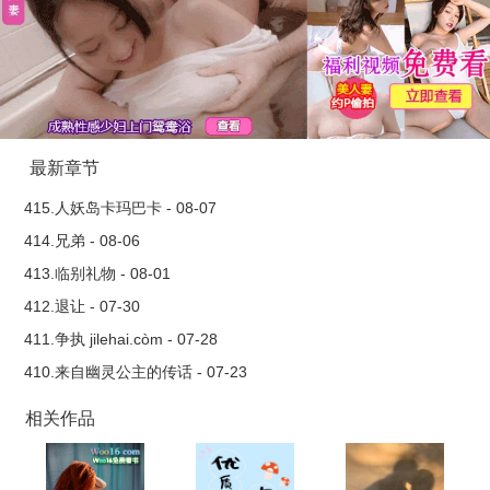
多，我再给他戴一顶也无所谓了……救命，到处都是修罗场怎么
办？目前写作计划：索隆 山治 艾斯 罗 马尔科 鹰眼 香克斯 老沙
三大将 恋爱有，修罗场有，肉跟着剧情走。过程NP，结局依然
NP。
最新章节
415.人妖岛卡玛巴卡 - 08-07
414.兄弟 - 08-06
413.临别礼物 - 08-01
412.退让 - 07-30
411.争执 jilehai.còm - 07-28
410.来自幽灵公主的传话 - 07-23
相关作品