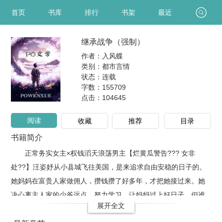
首页
书库
排行
书架
最近
继承战争（强制）
作者：入风蝶
类别：都市言情
状态：连载
字数：155709
点击：
104645
阅读
收藏
推荐
目录
书籍简介
正常务实女主×权钱滔天浪荡男主【烂黄瓜警告??? 女非
处??】汪姿妤从小县城飞往美国，是来追求自由安稳的日子的。
她妈妈在富贵人家做佣人，攒钱攒了好多年，才把她接过来。她
决心离主人家的少爷远点，努力学习，让妈妈过上好日子。但谁
展开全文
能告诉她，为什么那个大金毛，还是不顾一切的舔了上来？作为