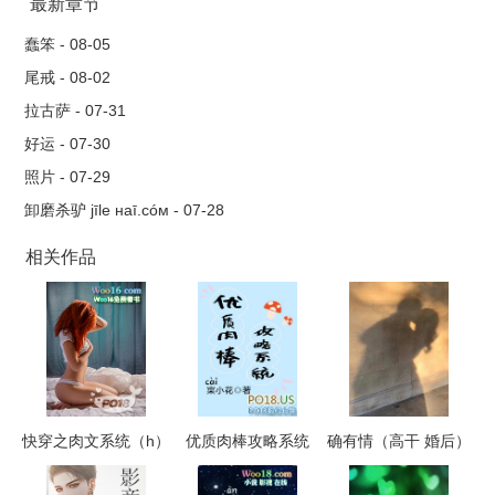
克莱尔家的少爷，Tom简直可以说是在蜜罐里长大的。作为父亲
最新章节
最小的儿子，他真是受尽宠爱，可以说是要什么有什么。坐在父
蠢笨 - 08-05
亲膝头的Tom垂下眼，用开朗掩饰心中的晦暗不明。小猫小狗般
尾戒 - 08-02
的宠爱对他无用，他要的，是继承人的位置。多年后，权势滔天
拉古萨 - 07-31
的克莱尔掌舵人看着身下抽搐的女人，眼眸里的复杂一如想夺权
好运 - 07-30
的那个下午。怎么总是想跑？他轻柔地吻了吻汪姿妤被汗湿的
照片 - 07-29
发。春风化雨的温柔你不要，冷静分析你不听。非要打断你的
卸磨杀驴 jīle нaī.cóм - 07-28
腿，用钱权把你捆起来才老实？Tom微微一笑，不再纠结于那无
用的真心。不爱又怎样，把她困在自己身边一辈子，那就够了。
相关作品
他想要的，就没有得不到的。
快穿之肉文系统（h）
优质肉棒攻略系统
确有情（高干 婚后）
（np高辣文）