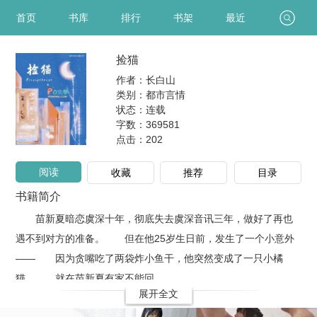
首页
书库
排行
书架
最近
捡猫
作者：长白山
类别：都市言情
状态：连载
字数：369581
点击：
202
阅读
收藏
推荐
目录
书籍简介
苗新夏暗恋虞深十年，彻底失去虞深音讯三年，做好了再也
遇不到对方的准备。 但在他25岁生日前，发生了一个小意外
—— 因为贪嘴吃了两袋炸小鱼干，他突然变成了一只小橘
猫。 就在苗新夏有家不能回，..
展开全文