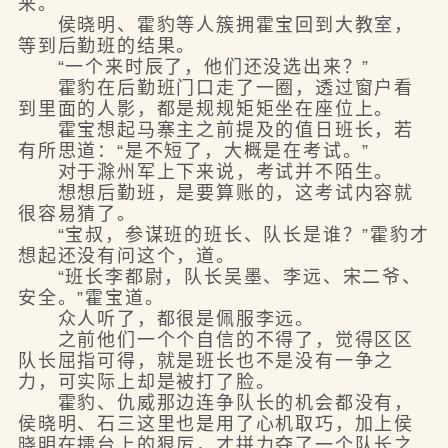
来。
侯晓明、霍豹等人簇拥霍宝回到大教室，
等到后勤班的结果。
“一个来时辰了，他们还没选出来？”
霍豹在后勤班门口走了一圈，透过窗户看
到里面的人影，都是规规矩矩坐在座位上。
霍宝想起马寨主之前提及的值日班长，若
有所思道：“是不短了，大概是在考试。”
对于滁州军上下来说，考试并不陌生。
想想后勤班，是要算账的，这考试内容就
很容易猜了。
“宝叔，参谋班的班长、队长是谁？”霍豹才
想起还没有问这个，道。
“班长李都尉，队长吴墨、李远、宋二爷、
安全。”霍宝道。
众人听了，都很是佩服李远。
之前他们一个个自信的不得了，觉得区区
队长屈指可得，就是班长也不是没有一争之
力，可实际上却是被打了脸。
霍豹、仇威那边连争队长的机会都没有，
侯晓明、石三这里也是用了心机取巧，加上侯
晓明在擂台上的狠厉，才拼力夺了一个队长之