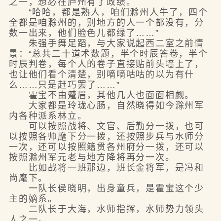
之一，想必在庐州有了政绩。
“哈哈，都是熟人，咱们滁州人牛了，四个
全都是咱滁州的，别地方的人一个都没有，分
数一出来，他们脸色儿都绿了……”
朱强手舞足蹈，与大家说起西二室之前情
景：“总共二十道术数题，半个时辰答卷，半个
时辰判卷，每个人的卷子直接贴前头墙上了，
也让他们看个清楚，别嘀嘀咕咕的以为有什
么……只是赶巧罢了……”
霍宝不由蹙眉，其他几人也面面相觑。
大家都是玲珑心肠，自然晓得如今滁州军
内各种派系林立。
可以按照战将、文官、后勤分一拨，也可
以按照各帅麾下分一拨，还按照步兵与水师分
一次，还可以按照籍贯各州府分一拨，还可以
按照滁州军元老与地方降将再分一次。
比如战将一班那边，班长金将军，是冯和
尚麾下。
一队长侯晓明，出身童兵，是霍宝这个少
主的嫡系。
二队长于大海，水师指挥，水师势力领头
人之一。