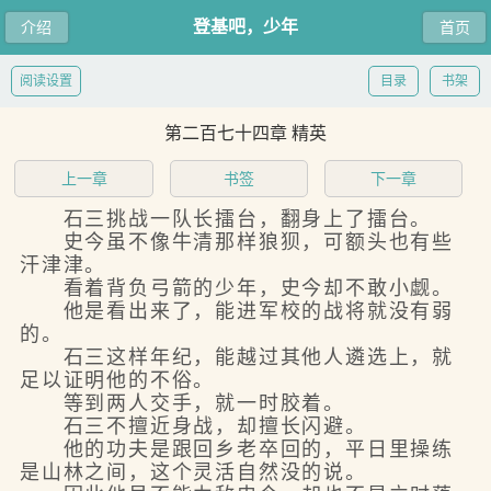
登基吧，少年
介绍
首页
阅读设置
目录
书架
第二百七十四章 精英
上一章
书签
下一章
石三挑战一队长擂台，翻身上了擂台。
史今虽不像牛清那样狼狈，可额头也有些
汗津津。
看着背负弓箭的少年，史今却不敢小觑。
他是看出来了，能进军校的战将就没有弱
的。
石三这样年纪，能越过其他人遴选上，就
足以证明他的不俗。
等到两人交手，就一时胶着。
石三不擅近身战，却擅长闪避。
他的功夫是跟回乡老卒回的，平日里操练
是山林之间，这个灵活自然没的说。