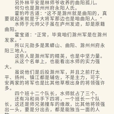
另外林平安是林师爷收养的曲阳孤儿。
何匀也是滁州州府永阳人氏。
霍豹咋舌道：“这不是滁州就是曲阳的，真
要说起来就是于大将军那边也是咱曲阳人。”
水师于元帅父子虽在庐州发迹，却是原籍
曲阳。
霍宝道：“正常，毕竟咱们滁州军是在滁州
发家。”
所以元勋多是黑蟒山、曲阳、滁州州府永
阳三地人。
这些人是滁州军的精英，也是中坚力量。
从这个名单上，也能看出水师的实力强
大。
虽说他们是后投滁州军，并且之前打太
平、扬州、镇江都是辅佐，不是主力，可于、
安两家的将军也是比其他草根出身的将领强许
多。
四个班十二个队长，水师就占了三个。
还有冯和尚手下四将，一个班长一个队
长，这还是师兄弟撞车的缘故，比其他将领强
出一头，要是分出去，都是能独当一面的人