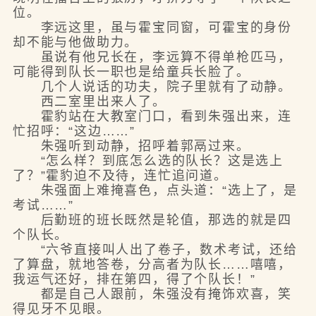
位。
李远这里，虽与霍宝同窗，可霍宝的身份
却不能与他做助力。
虽说有他兄长在，李远算不得单枪匹马，
可能得到队长一职也是给童兵长脸了。
几个人说话的功夫，院子里就有了动静。
西二室里出来人了。
霍豹站在大教室门口，看到朱强出来，连
忙招呼：“这边……”
朱强听到动静，招呼着郭鬲过来。
“怎么样？到底怎么选的队长？这是选上
了？”霍豹迫不及待，连忙追问道。
朱强面上难掩喜色，点头道：“选上了，是
考试……”
后勤班的班长既然是轮值，那选的就是四
个队长。
“六爷直接叫人出了卷子，数术考试，还给
了算盘，就地答卷，分高者为队长……嘻嘻，
我运气还好，排在第四，得了个队长！”
都是自己人跟前，朱强没有掩饰欢喜，笑
得见牙不见眼。