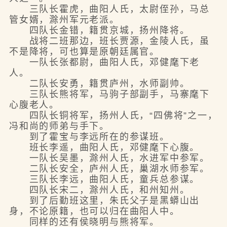
三队长霍虎，曲阳人氏，太尉侄孙，马总
管女婿，滁州军元老派。
四队长金错，籍贯京城，扬州降将。
战将二班那边，班长贾源，金陵人氏，虽
不是降将，可也算是原朝廷属官。
一队长张都尉，曲阳人氏，邓健麾下老
人。
二队长安勇，籍贯庐州，水师副帅。
三队长熊将军，马驹子部副手，马寨麾下
心腹老人。
四队长铜将军，扬州人氏，“四佛将”之一，
冯和尚的师弟与手下。
到了霍宝与李远所在的参谋班。
班长李遥，曲阳人氏，邓健麾下心腹。
一队长吴墨，滁州人氏，水进军中参军。
二队长安全，庐州人氏，巢湖水师参军。
三队长李远，曲阳人氏，童兵总参谋。
四队长宋二，滁州人氏，和州知州。
到了后勤班这里，朱氏父子是黑蟒山出
身，不论原籍，也可以归在曲阳人中。
同样的还有侯晓明与熊将军。