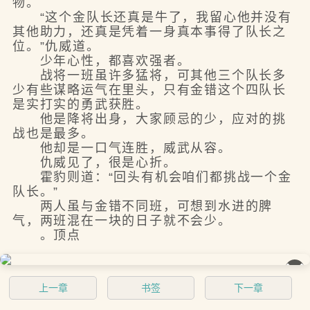
物。
“这个金队长还真是牛了，我留心他并没有
其他助力，还真是凭着一身真本事得了队长之
位。”仇威道。
少年心性，都喜欢强者。
战将一班虽许多猛将，可其他三个队长多
少有些谋略运气在里头，只有金错这个四队长
是实打实的勇武获胜。
他是降将出身，大家顾忌的少，应对的挑
战也是最多。
他却是一口气连胜，威武从容。
仇威见了，很是心折。
霍豹则道：“回头有机会咱们都挑战一个金
队长。”
两人虽与金错不同班，可想到水进的脾
气，两班混在一块的日子就不会少。
。顶点
��
上一章
书签
下一章