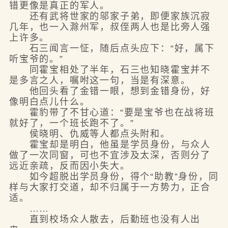
错更像是真正的军人。
还有武将世家的邬家子弟，即便家族沉寂
几年，也一入滁州军，叔侄两人也是比旁人强
上许多。
石三闻言一怔，随后点头应下：“好，属下
听宝爷的。”
同霍宝相处了半年，石三也知晓霍宝并不
是多言之人，嘱咐这一句，当是有深意。
他回头看了金错一眼，想到金错身份，好
像明白点儿什么。
霍豹带了不甘心道：“要是宝爷也在战将班
就好了，一个班长跑不了。”
侯晓明、仇威等人都点头附和。
霍宝却是明白，他虽是学员身份，与众人
做了一次同窗，可也不宜涉及太深，否则分了
远近亲疏，反而因小失大。
如今超脱出学员身份，得个“助教”身份，同
样与大家打交道，却不归属于一方势力，正合
适。
……
直到校场众人散去，后勤班也没有人出