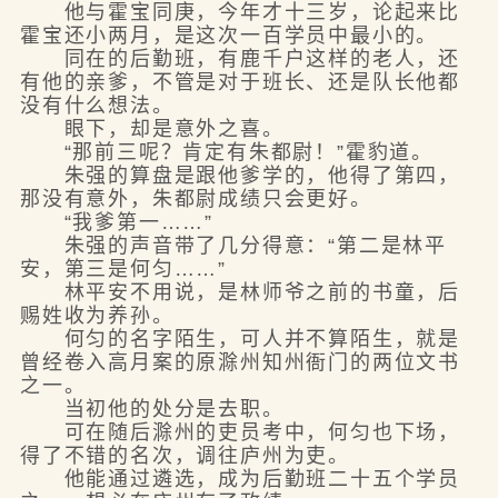
他与霍宝同庚，今年才十三岁，论起来比
霍宝还小两月，是这次一百学员中最小的。
同在的后勤班，有鹿千户这样的老人，还
有他的亲爹，不管是对于班长、还是队长他都
没有什么想法。
眼下，却是意外之喜。
“那前三呢？肯定有朱都尉！”霍豹道。
朱强的算盘是跟他爹学的，他得了第四，
那没有意外，朱都尉成绩只会更好。
“我爹第一……”
朱强的声音带了几分得意：“第二是林平
安，第三是何匀……”
林平安不用说，是林师爷之前的书童，后
赐姓收为养孙。
何匀的名字陌生，可人并不算陌生，就是
曾经卷入高月案的原滁州知州衙门的两位文书
之一。
当初他的处分是去职。
可在随后滁州的吏员考中，何匀也下场，
得了不错的名次，调往庐州为吏。
他能通过遴选，成为后勤班二十五个学员