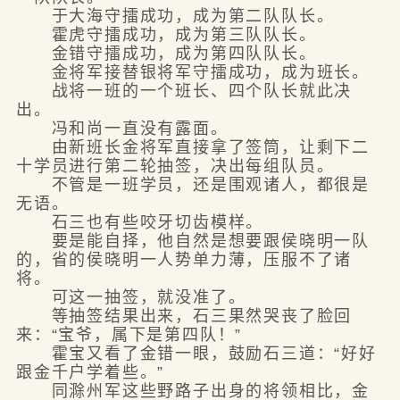
于大海守擂成功，成为第二队队长。
霍虎守擂成功，成为第三队队长。
金错守擂成功，成为第四队队长。
金将军接替银将军守擂成功，成为班长。
战将一班的一个班长、四个队长就此决
出。
冯和尚一直没有露面。
由新班长金将军直接拿了签筒，让剩下二
十学员进行第二轮抽签，决出每组队员。
不管是一班学员，还是围观诸人，都很是
无语。
石三也有些咬牙切齿模样。
要是能自择，他自然是想要跟侯晓明一队
的，省的侯晓明一人势单力薄，压服不了诸
将。
可这一抽签，就没准了。
等抽签结果出来，石三果然哭丧了脸回
来：“宝爷，属下是第四队！”
霍宝又看了金错一眼，鼓励石三道：“好好
跟金千户学着些。”
同滁州军这些野路子出身的将领相比，金