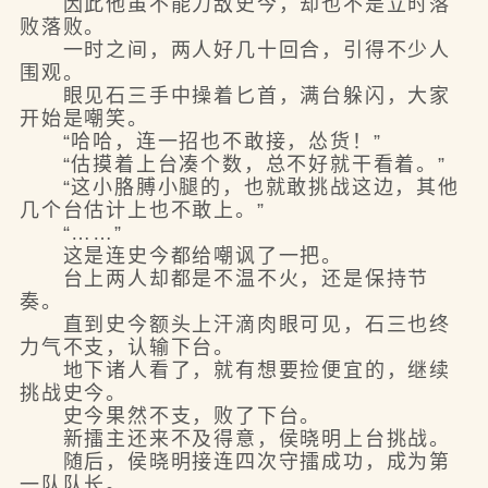
因此他虽不能力敌史今，却也不是立时落
败落败。
一时之间，两人好几十回合，引得不少人
围观。
眼见石三手中操着匕首，满台躲闪，大家
开始是嘲笑。
“哈哈，连一招也不敢接，怂货！”
“估摸着上台凑个数，总不好就干看着。”
“这小胳膊小腿的，也就敢挑战这边，其他
几个台估计上也不敢上。”
“……”
这是连史今都给嘲讽了一把。
台上两人却都是不温不火，还是保持节
奏。
直到史今额头上汗滴肉眼可见，石三也终
力气不支，认输下台。
地下诸人看了，就有想要捡便宜的，继续
挑战史今。
史今果然不支，败了下台。
新擂主还来不及得意，侯晓明上台挑战。
随后，侯晓明接连四次守擂成功，成为第
一队队长。