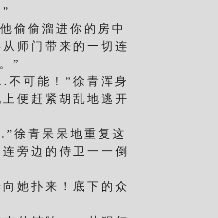
”
他偷偷溜进你的房中
将从师门带来的一切连
。”
.不可能！”徐青浑身
视上便赶紧胡乱地逃开
.”徐青呆呆地重复这
，连旁边的侍卫一一倒
向她扑来！底下的众