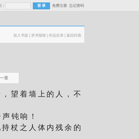
码：
免费注册
忘记密码
加入书架
|
求书报错
|
作品目录
|
返回封面
一章
，望着墙上的人，不
一声钝响！
持杖之人体内残余的