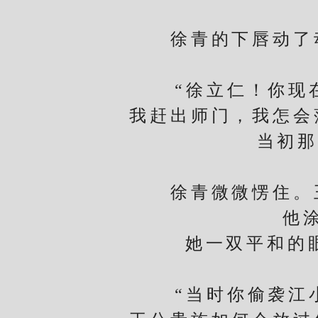
徐青的下唇动了动
“徐立仁！你现在
我赶出师门，我怎会
当初那
“
徐青微微愣住。王
他
她一双平和的眼也
“当时你偷袭江小