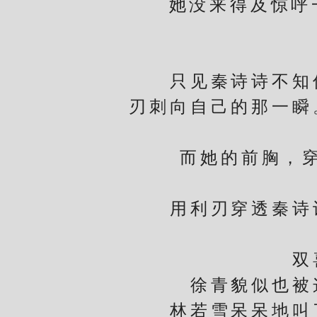
她没来得及惊呼一
只见秦诗诗不知何
刃刺向自己的那一瞬
而她的前胸，穿出
用利刃穿透秦诗诗
双喜
徐青貌似也被这
林若雪呆呆地叫了