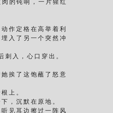
肉的钝响，一片猩红
动作定格在高举着利
是埋入了另一个突然冲
后刺入，心口穿出。
。
她挨了这饱蘸了怒意
根上。
下，沉默在原地。
听见耳边擦过一阵风