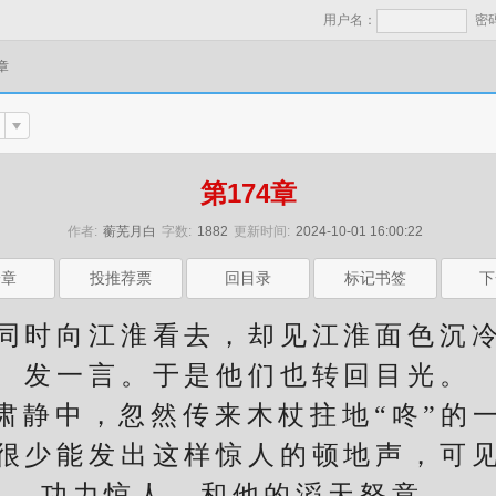
用户名：
密
章
第174章
作者:
蘅芜月白
字数:
1882
更新时间:
2024-10-01 16:00:22
一章
投推荐票
回目录
标记书签
下
时向江淮看去，却见江淮面色沉冷
发一言。于是他们也转回目光。
中，忽然传来木杖拄地“咚”的
少能发出这样惊人的顿地声，可见
功力惊人，和他的滔天怒意。