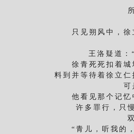
所有
只见朔风中，徐立
王洛疑道：“孽
徐青死死扣着城墙
料到并等待着徐立仁
可是
他看见那个记忆中
许多罪行，只
双唇
“青儿，听我的，