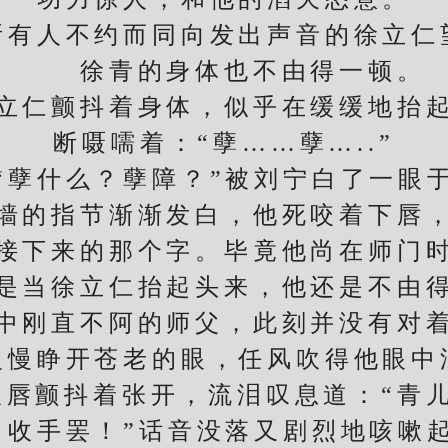
人不约而同向发出声音的徐立仁
徐青的身体也不由得一顿。
仁颤抖着身体，似乎在缓缓地抬起
断嗫嚅着：“孽……孽…..”
什么？孽障？”被刘宁白了一眼
的指节渐渐发白，他死咬着下唇，
接下来的那个字。毕竟他尚在师门
当徐立仁抬起头来，他还是不由得
刚直不阿的师父，此刻并没有对着
慢慢睁开苍老的眼，任风吹得他眼中
颤抖着张开，流泪叹息道：“青儿
收手罢！”话音没落又剧烈地咳嗽起