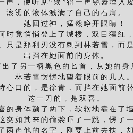
声，便听见“簌”得一声锐器埋入皮
滚烫的液体溅满了自己的右肩。
她回过神，猛然睁开眼睛！
时竟悄悄登上了城楼，双目猩红，
。只是那利刃没有刺到林若雪，而
出挡在她面前的身体。
了另一柄黑色的匕首，从她的身
林若雪愣愣地望着眼前的几人
心口的，是徐青，而挡在她面前替
这一刀的，是双喜。
的身体颤了两下，软软地靠在了墙
突如其来的偷袭吓了一跳，愣了一
两声他的名字，刚要上前去扶，却