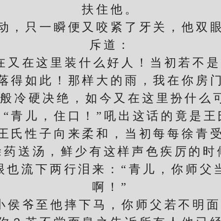
扶住他。
，只一瞬便又咬紧了牙关，他双眼
斥道：
又在这里装什么好人！当初若不是
落得如此！那样大的雨，我在你房
般冷硬决绝，如今又在这里扮什么
青儿，住口！”吼出这话的竟是王
氏性子向来柔和，当初每每徐青受
涂药送汤，鲜少有这样声色疾厉的时
流下两行泪来：“青儿，你师父
啊！”
侯爷至他摔下马，你师父若不明面