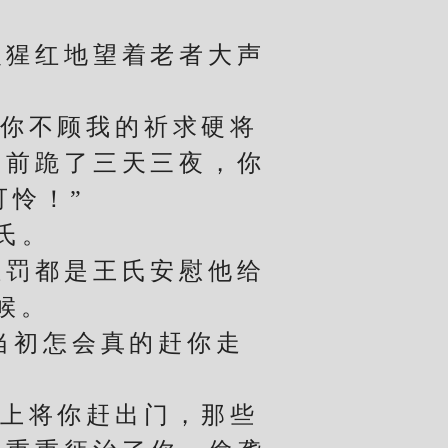
猩红地望着老者大声
你不顾我的祈求硬将
门前跪了三天三夜，你
可怜！”
氏。
罚都是王氏安慰他给
候。
当初怎会真的赶你走
上将你赶出门，那些