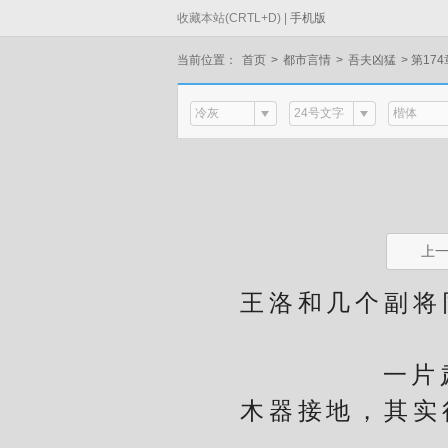
收藏本站(CRTL+D) |
手机版
当前位置：
首页
>
都市言情
>
吾夫凶猛
>
第174
冷灰
24号文字
楷体
上
王洛和几个副将同
一片肃静
木器接地，其实很