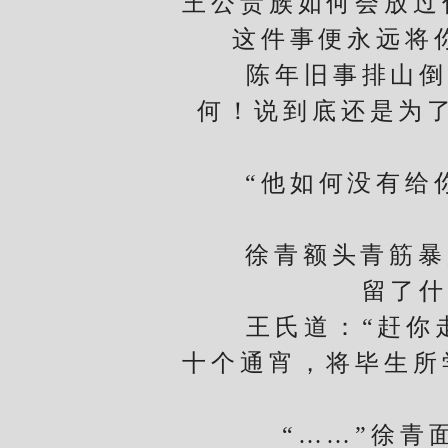
王公贵族如何会放过
这件事便永远将
陈年旧事排山倒海
何！说到底还是为
“他如何没有给你
徐青额头青筋暴起
留了什
王氏道：“赶你走
十个通宵，将毕生所
“……”徐青面