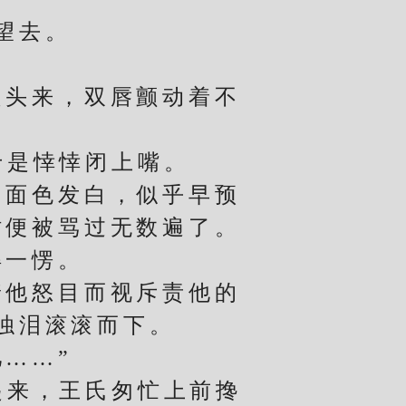
望去。
头来，双唇颤动着不
于是悻悻闭上嘴。
面色发白，似乎早预
时便被骂过无数遍了。
一愣。
他怒目而视斥责他的
浊泪滚滚而下。
……”
来，王氏匆忙上前搀