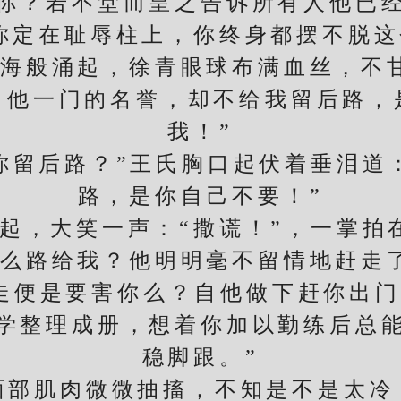
你？若不堂而皇之告诉所有人他已
你定在耻辱柱上，你终身都摆不脱这
般涌起，徐青眼球布满血丝，不甘
了他一门的名誉，却不给我留后路，
我！”
留后路？”王氏胸口起伏着垂泪道：
路，是你自己不要！”
，大笑一声：“撒谎！”，一掌拍在
么路给我？他明明毫不留情地赶走
便是要害你么？自他做下赶你出门
学整理成册，想着你加以勤练后总
稳脚跟。”
部肌肉微微抽搐，不知是不是太冷