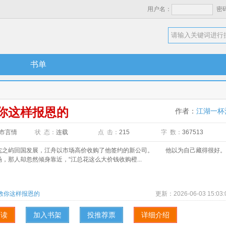
用户名：
密
书单
你这样报恩的
作者：
江湖一杯
市言情
状 态：
连载
点 击：
215
字 数：
367513
屿回国发展，江舟以市场高价收购了他签约的新公司。 他以为自己藏得很好。
，那人却忽然倾身靠近，“江总花这么大价钱收购橙...
教你这样报恩的
更新：
2026-06-03 15:03:
阅读
加入书架
投推荐票
详细介绍