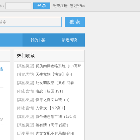
码：
免费注册
忘记密码
搜 索
我的书架
最近阅读
热门收藏
[其他类型]
优质肉棒攻略系统（np高辣
酒
文）
[其他类型]
天生尤物【快穿】高H
[其他类型]
处女调教部（又名:回春
阁）辣H
[都市言情]
暗恋［校园 1v1］
[其他类型]
快穿之肉文系统（h）
[都市言情]
入骨欢 【NP高H】
[其他类型]
影帝他总想艹我（1v1 高
08
h）
[其他类型]
确有情（高干 婚后）
[历史军事]
肉文女配不容易[快穿H]