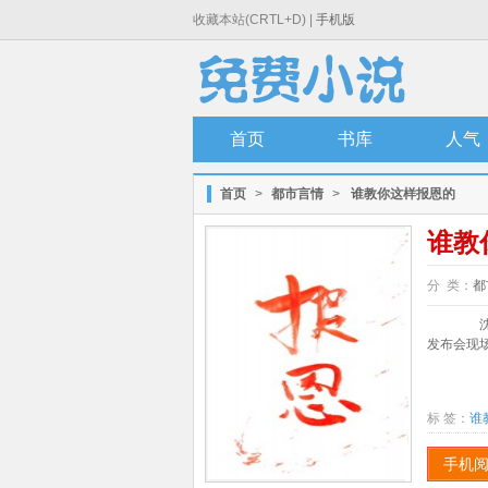
收藏本站(CRTL+D) |
手机版
首页
书库
人气
首页
>
都市言情
>
谁教你这样报恩的
谁教
分 类：
都
沈之
发布会现场
标 签：
谁
手机