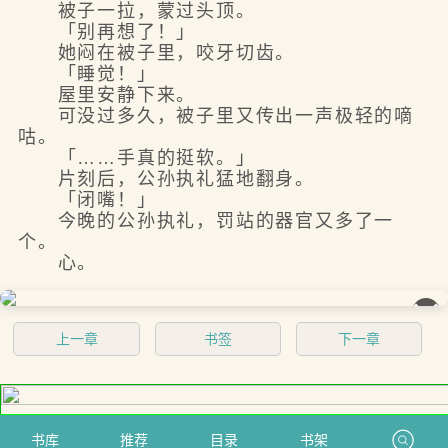
被子一拉，蒙过头顶。
「别再想了！」
她闷在被子里，咬牙切齿。
「睡觉！」
屋里安静下来。
可没过多久，被子里又传出一声极轻的嘀
咕。
「……手真的挺软。」
片刻后，公孙执礼猛地翻身。
「闭嘴！」
今晚的公孙执礼，罚站的器官又多了一
个。
心。
��
上一章
书签
下一章
书库
推荐
目录
书架