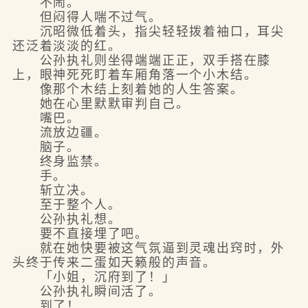
不闹。
但闷得人喘不过气。
沉昭微低着头，指尖轻轻拨着袖口，耳尖
还泛着淡淡的红。
公孙执礼则坐得端端正正，双手搭在膝
上，眼神死死盯着车厢角落一个小木结。
像那个木结上刻着她的人生答案。
她在心里默默审判自己。
嘴巴。
流放边疆。
脑子。
终身监禁。
手。
斩立决。
至于整个人。
公孙执礼想。
要不直接埋了吧。
就在她快要被这气氛逼到灵魂出窍时，外
头终于传来二蛋如天籁般的声音。
「小姐，沉府到了！」
公孙执礼瞬间活了。
到了！