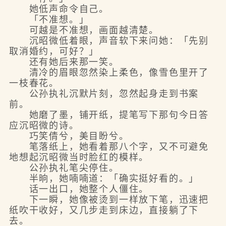
她低声命令自己。
「不准想。」
可越是不准想，画面越清楚。
沉昭微低着眼，声音软下来问她：「先别
取消婚约，可好？」
还有她后来那一笑。
清冷的眉眼忽然染上柔色，像雪色里开了
一枝春花。
公孙执礼沉默片刻，忽然起身走到书案
前。
她磨了墨，铺开纸，提笔写下那句今日答
应沉昭微的诗。
巧笑倩兮，美目盼兮。
笔落纸上，她看着那八个字，又不可避免
地想起沉昭微当时脸红的模样。
公孙执礼笔尖停住。
半晌，她喃喃道：「确实挺好看的。」
话一出口，她整个人僵住。
下一瞬，她像被烫到一样放下笔，迅速把
纸吹干收好，又几步走到床边，直接躺了下
去。