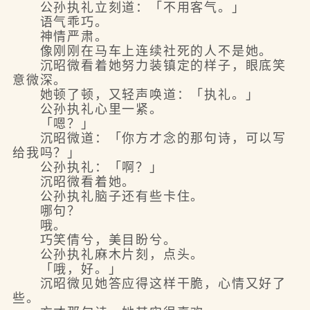
公孙执礼立刻道：「不用客气。」
语气乖巧。
神情严肃。
像刚刚在马车上连续社死的人不是她。
沉昭微看着她努力装镇定的样子，眼底笑
意微深。
她顿了顿，又轻声唤道：「执礼。」
公孙执礼心里一紧。
「嗯？」
沉昭微道：「你方才念的那句诗，可以写
给我吗？」
公孙执礼：「啊？」
沉昭微看着她。
公孙执礼脑子还有些卡住。
哪句？
哦。
巧笑倩兮，美目盼兮。
公孙执礼麻木片刻，点头。
「哦，好。」
沉昭微见她答应得这样干脆，心情又好了
些。