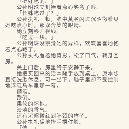
「挺好吃的。」
公孙明珠立刻捧着点心笑弯了眼。
「长姊吃过了？」
公孙执礼一顿，脑中莫名闪过沉昭微看见
她吃点心时，那双含笑的眼睛。
她立刻移开视线。
「吃过一块。」
公孙明珠没察觉她的异样，欢欢喜喜地抱
着点心跑了。
公孙执礼看着她背影，松了口气，转身回
房。
关上门后，房里终于安静下来。
她把买回来的话本随手放到桌上，原本想
直接洗漱休息，可一坐下，脑子里却不受控制
地浮现马车里那一幕。
颠簸。
跌倒。
柔软的怀抱。
淡淡的香气。
还有沉昭微红到脖颈的样子。
公孙执礼猛地抬手捂住脸。
「停。」