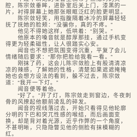
腔，陈宗敛垂眸，进卧室后关上门，漆黑的一
片，衬得屏幕上她那张眼眶泛红的脸更明显。
陈宗敛轻笑，用指腹隔着冰冷的屏幕轻轻
抚了抚她的脸颊：“没骗你，真的不疼。”
他见不得她这样，低哄着：“别哭。”
他原本的嗓音就是醇厚那挂，通过手机变
得更为轻柔磁性，让人很踏实心安。
闻音也不想把氛围变得沉重，平复了会儿
情绪随后要求：“那你把脸给我看一看。”
刚抹了药，这会儿陈宗敛脸上有股清清凉
凉的辣感，了解她的性格，清楚如果遮遮掩掩
她也会想方设法的看到，躲不过去，陈宗敛
道：“我开一下灯。”
闻音便等着他。
“好了。”开了灯，陈宗敛走到窗边，冬夜刺
骨的风撩起他额前凌乱的碎发。
闻音的视线落过去，开始只看得见他轮廓
分明的下巴和突兀性感的喉结，而后画面变
换，却是背对着光源，近乎作弊的一个角度，
不甚明晰，只隐隐瞥见他的侧脸有抹模糊的
红。