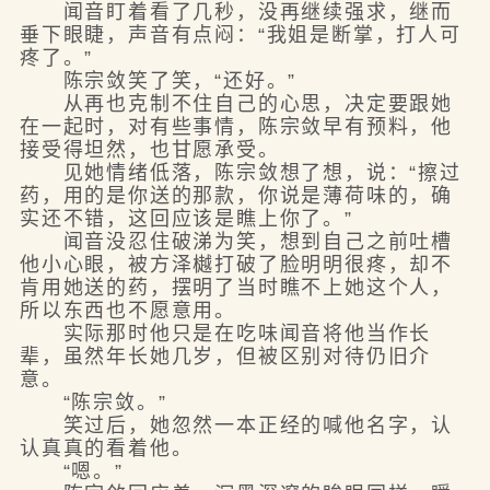
闻音盯着看了几秒，没再继续强求，继而
垂下眼睫，声音有点闷：“我姐是断掌，打人可
疼了。”
陈宗敛笑了笑，“还好。”
从再也克制不住自己的心思，决定要跟她
在一起时，对有些事情，陈宗敛早有预料，他
接受得坦然，也甘愿承受。
见她情绪低落，陈宗敛想了想，说：“擦过
药，用的是你送的那款，你说是薄荷味的，确
实还不错，这回应该是瞧上你了。”
闻音没忍住破涕为笑，想到自己之前吐槽
他小心眼，被方泽樾打破了脸明明很疼，却不
肯用她送的药，摆明了当时瞧不上她这个人，
所以东西也不愿意用。
实际那时他只是在吃味闻音将他当作长
辈，虽然年长她几岁，但被区别对待仍旧介
意。
“陈宗敛。”
笑过后，她忽然一本正经的喊他名字，认
认真真的看着他。
“嗯。”