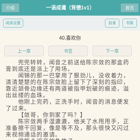
一语成谶（背德1v1）
介绍
首页
阅读设置
目录
书架
40.喜欢你
上一章
书签
下一章
兜兜转转，闻音之前送给陈宗敛的那盒药
膏到底还是派上了用场。
闻锦的那一巴掌用了狠劲儿，没收着力，
清清楚楚的在陈宗敛脸上留下了深刻的指印，
靠近颔骨边缘还有两道被指甲划破的痕迹，溢
出丝缕的血珠。
他刚上完药，正洗手时，闻音的消息便发
了过来。
【敛哥，你到家了吗？】
陈宗敛两手湿漉漉，他关了水甩甩手，正
准备擦干回复，像是等不及，那头很快又闪过
来视频通话的邀请。