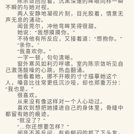
陈宗敛回应着，沉黑深邃的眸眼同样一瞬
不瞬的与她对视。
两人安静地凝视片刻，目光胶着，情意无
声无息的涌动。
闻音莞尔，冲他弯眸笑得很甜。
她说：“我想摸摸你。”
不待他有所反应，又接着道：“想抱你。”
“亲你。”
“我喜欢你。”
一字一顿，句句清晰。
窗外寒风如利刃呼啸，室内陈宗敛听见自
己激荡鼓噪的心跳，热血翻涌。
他看着她，挪不开眼的寸寸描摹她这个
人，嗓音比往常更低沉沙哑，却也郑重万分：
“我也是。”
很喜欢。
从来没有像这样对一个人心动过。
喜欢到想把她揉进自己的身体里，骨缝中
都留有她的痕迹。
“就没了？”
“…你还想要怎样？”
闻音不答反问，有些郁闷的抓了下头发。