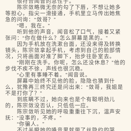
很符合闻音的急性子。
陈宗敛略微无奈的勾了下唇，不想让她多
等担心，指尖一滑接通，手机里立马传出她焦
急的问询：“敛哥？”
“嗯，我在。”
听到他的声音，闻音松了口气，接着又紧
张问：“你在做什么？怎么屏幕是黑的。”
因为手机放在洗漱台面，还没来得及转换
镜头，陈宗敛拿起手机，考虑到自己的脸部情
况，只将画面对准了脚下，抬步往卧室去。
“刚刚在洗手。你呢，怎么还没休息？”他的
步伐不疾不徐，声线也很沉稳。
“心里有事睡不着。”闻音说。
屏幕中始终不见他的脸，隐隐也猜到什
么，犹豫再三终究还是问出来：“敛哥，我姐是
不是打你了？”
到底瞒不过，她向来也是个有聪明劲儿
的，陈宗敛没否认，只低低一应。
陈宗敛听见她的呼吸重重往下沉，温声安
抚：“没事的，不疼。”
“你骗人。”
不过半瞬她的嗓音里就带了丝隐约的哭