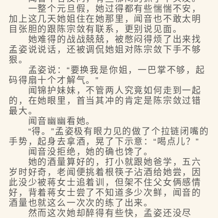
一整个元旦假，她过得都有些惴惴不安，
加上这几天她姐住在她那里，闻音也不敢太明
目张胆的跟陈宗敛有联系，更别说见面。
她难得的战战兢兢，被憋闷得烦了出来找
孟姿说说话，还被调侃她姐对陈宗敛下手不够
狠。
孟姿说：“要换我是你姐，一巴掌不够，起
码得扇十个才解气。”
闻锦护妹妹，不管两人究竟如何走到一起
的，在她眼里，首当其冲的肯定是陈宗敛过错
最大。
闻音幽幽看她。
“得。”孟姿极有眼力见的做了个拉链闭嘴的
手势，起身去拿酒，晃了下示意：“喝点儿？”
闻音没拒绝，她的确也馋了。
她的酒量算好的，打小就跟她爸学，五六
岁时好奇，老闻便挑着根筷子沾酒给她尝，因
此没少被蒋女士追着训，但架不住父女俩感情
好，背着蒋女士尝了不知道多少次鲜，闻音的
酒量也就这么一次次的练了出来。
然而这次她却醉得有些快，孟姿还没尽