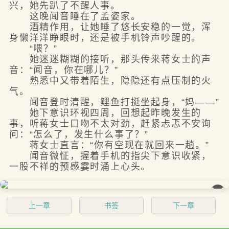
兴，她先趴了不醒人事。
这晚闻音睡在了孟姿家。
酒精作用，让她睡了悠长安稳的一觉，浑
身懒洋洋睁眼时，还是被手机铃声吵醒的。
“喂？”
她迷迷糊糊的接听，那头传来蒋女士的声
音：“闻音，你在哪儿？”
熟悉中又带着陌生，隐隐还有点压制的火
气。
闻音登时清醒，鲤鱼打挺坐起身，“妈——”
她下意识环视四周，回想起昨晚发生的
事，听蒋女士口吻不太对劲，赶紧忐忑不安询
问：“怎么了，发生什么事了？”
蒋女士直言：“你有空现在就回来一趟。”
闻音微怔，握着手机的指尖下意识收紧，
一股不祥的预感霎时涌上心头。
��
上一章
书签
下一章